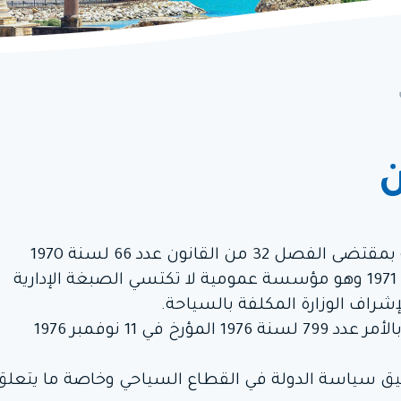
ن
تم إحداث الديوان الوطني التونسي للسياحة بمقتضى الفصل 32 من القانون عدد 66 لسنة 1970
المتعلق بضبط قانون المالية لتصرّف سنة 1971 وهو مؤسسة عمومية لا تكتسي الصبغة الإدارية
شراف الوزارة المكلفة بالسياحة.
تم ضبط مشمولات الديوان وطرق تسييره بالأمر عدد 799 لسنة 1976 المؤرخ في 11 نوفمبر 1976
يق سياسة الدولة في القطاع السياحي وخاصة ما يتعلق