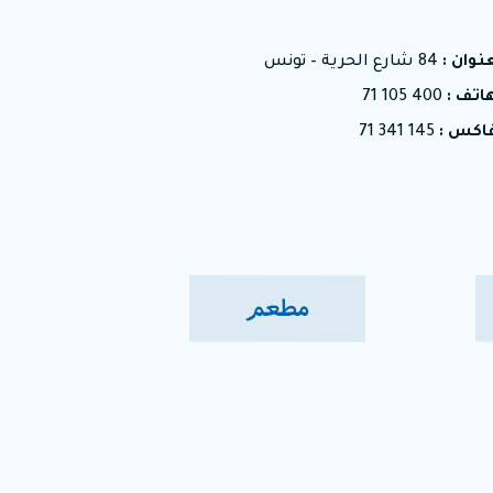
نوان :
84 شارع الحرية – تونس
هاتف :
400 105 71
فاكس :
145 341 71