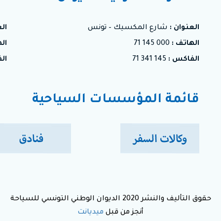
العنوان :
شارع المكسيك – تونس
الع
الهاتف :
000 145 71
ال
الفاكس :
145 341 71
ال
قائمة المؤسسات السياحية
حقوق التأليف والنشر 2020 الديوان الوطني التونسي للسياحة
أنجز من قبل
ميديانت