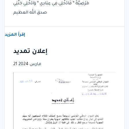
مَرْضِيَّةً * فَادْخُلِي فِي عِبَادِي * وَادْخُلِي جَنَّتِي
صدق الله العظيم
إقرأ المزيد
إعلان تمديد
21 مارس 2024